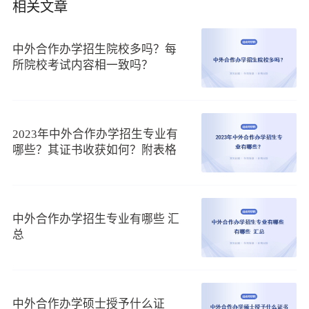
相关文章
学到超值的课程知识，扩宽知识面。
2、培养方式介绍
中外合作办学招生院校多吗？每
上海财经大学在职研究生在山东学习，可以选择的招生专
所院校考试内容相一致吗？
业较多，有工商管理、金融学，学员报名的招生专业不同，课
程的学制也是不一样的，基本都在2-2.5年之间，学员参加这些
课程学习，可以通过周末班的方式上课，不会影响学员的正常
工作。
2023年中外合作办学招生专业有
哪些？其证书收获如何？附表格
3、获得权威证书
上财财经大学山东班学员在规定的时间修毕课程，后期考
核成绩合格，完成硕士论文答辩，可以获得国外院校授予学员
的在职研究生硕士学位证书和课程结业证书，这些证书含金量
中外合作办学招生专业有哪些 汇
十足，此硕士学位证书在中国教育部留学服务中心认证后，等
总
同于双证。
如果还有更多和在职研究生相关的疑问，请和网站的在线
老师交流。
中外合作办学硕士授予什么证