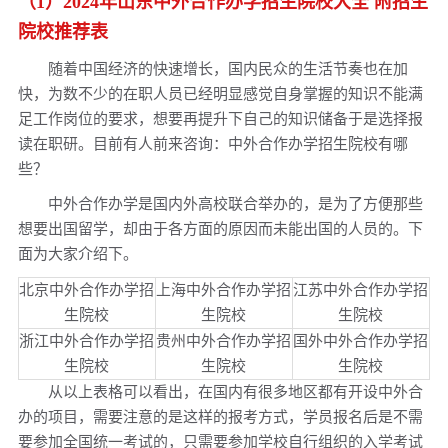
（1）2024年山东中外合作办学招生院校大全 附招生
2024年浙江地区中外合作办学招生院校大全
院校推荐表
2024年江苏地区中外合作办学招生院校大全
随着中国经济的快速增长，国内民众的生活节奏也在加
2024年湖南地区中外合作办学招生院校大全
快，为数不少的在职人员已经明显感觉自身掌握的知识不能满
足工作岗位的要求，想要再提升下自己的知识储备于是选择报
2024年湖北地区中外合作办学招生院校大全
读在职研。目前有人前来咨询：中外合作办学招生院校有哪
2024年河南地区中外合作办学招生院校大全
些？
2024年福建地区中外合作办学招生院校大全
中外合作办学是国内外高校联合举办的，是为了方便那些
想要出国留学，却由于各方面的原因而未能出国的人员的。下
面为大家介绍下。
北京中外合作办学招
上海中外合作办学招
江苏中外合作办学招
生院校
生院校
生院校
浙江中外合作办学招
贵州中外合作办学招
国外中外合作办学招
生院校
生院校
生院校
从以上表格可以看出，在国内有很多地区都有开设中外合
办的项目，需要注意的是这样的报考方式，学员报名后是不需
要参加全国统一考试的，只需要参加学校自行组织的入学考试