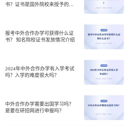
（3）2024年全国各地区中外合作办学招生院校大全
书？证书是国外院校来授予的
吗？
随着国家的迅速进步，到国外留学是很多人都非常羡慕的
一种学习方式。现在，很多国外名校在我国以中外合作办学的
方式招生，学员在国内就可以报名，而且花费也没有想象中那
报考中外合作办学可获得什么证
么高，因而很受欢迎，在2020年，就有很多院校即将以中外合
书？ 知名院校证书发放情况介绍
作办学的方式招生，下面就来简单介绍一下。
据了解，中外合作办学基本都是自主招生，因此报名时间
并不固定，大家在报名之前也是需要提前查看院校招生简章
的，在此为方便大家查看各地区招生院校的招生简章，以表格
2024年中外合作办学有入学考试
的形式将相关链接呈现出来，使大家可以点击查看。
吗？入学的难度很大吗？
2020年全国各地区中外合作办学招生院校大全
北京地区
重庆地区
黑龙江地区
浙江地区
西藏地区
中外合作办学需要出国学习吗？
上海地区
四川地区
辽宁地区
福建地区
青海地区
是要在研招网进行申报吗？
天津地区
陕西地区
河北地区
宁夏地区
江西地区
广东地区
山西地区
河南地区
甘肃地区
广西地区