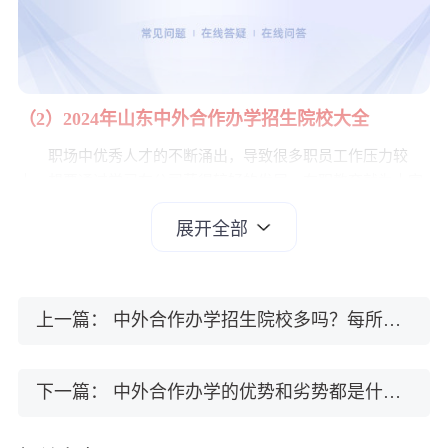
（2）2024年山东中外合作办学招生院校大全
职场中优秀人才的不断涌出，导致很多职员工作压力较
大，想要通过学习在公司获得较好的发展，在职教育就为大家
创造了合适的学习机会。山东作为教育事业发达的省份，报名
展开全部
该省在职研究生的人数不胜数，有学员想知道，2019年山东中
外合作办学招生院校。
目前，大家以中外合办报读山东在职教育，可以选择报读
上海财经大学，下面就给大家介绍一下这所招生院校。
上一篇：
中外合作办学招生院校多吗？每所院校考试内容相一致吗？
1、院校师资强大
山东在职研究生报名上海财经大学，担任教学的授课老师
下一篇：
中外合作办学的优势和劣势都是什么？课程优势 时间优势
都是有非常丰富的教学经验和渊博知识的，能给学员带来先进
的教育理念，针对不同学习层次的学员进行专业辅导，使学员