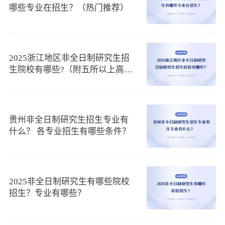
才。该专业学制是3年，学费数额为2.7万，上课方式是面授，
哪些专业在招生？（热门推荐）
主要借助周六日或国家法定节假日进行课程学习。
专业三、MPAcc
新疆农业大学MPAcc主要培养掌握现代会计理论与实务以
2025浙江地区非全日制研究生招
及相关领域的知识与技能，具备会计工作领导能力的高素质会
生院校有哪些?（附五所以上高校
计人才。考生毕业后可从事会计师、财务管理、会计实务操作
专业推荐）
等工作。该项目学制是3年，学费是2.7万，上课方式比较灵
活，可利用双休日或一个周末的周四至周日集中四天进行课程
讲授。
贵州非全日制研究生招生专业有
上文为大家简单介绍了该校非全日制研究生热门招生专业
什么？ 各专业招生有哪些条件？
有MEM、MPA、MPAcc三个，意向学员可根据自身情况选择适
合自己的专业进行报考。如有其他在职研究生相关疑问，可以
在线咨询125在职研究生招生信息网的老师。
2025非全日制研究生有哪些院校
（3）新疆农业大学非全日制研究生热门招生专业推
招生？专业有哪些？
荐！
很多在职人员为了进一步提升个人综合实力而选择报读新