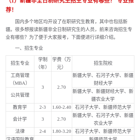
（1）新疆非全日制研究生招生专业有哪些？ 专业推
新疆农业大学非全日制研究生招生专业目录一览表！
荐！
新疆师范大学非全日制研究生招生专业目录一览表！
国内多个地区均开设了在职研究生教育，其中也包括新
新疆财经大学非全日制研究生招生专业目录一览表！
疆。很多想报读新疆非全日制研究生的人员，前来咨询招生专
业有哪些？为了便于大家报考，下面便进行详细介绍。
2023年新疆财经大学非全日制研究生热门招生专业推荐！
一、招生专业
热门推荐！新疆师范大学非全日制研究生热门招生专业
新疆师范大学国际商务硕士非全日制研究生报考条件及招生专
学制
学费（万
招生专业
招生院校
业
（年）
元）
工商管理
新疆大学、石河子大学、新疆
（MBA）
财经大学
3
2.70
新疆大学、新疆财经大学、新
公共管理
疆农业大学
教育学
2-3
1.60-2.40
石河子大学、新疆师范大学
新疆大学、石河子大学、新疆
会计学
3
2.70
农业大学
法律
2-4
1.80-3.20
石河子大学、新疆师范大学
汉语国际教育
新疆师范大学