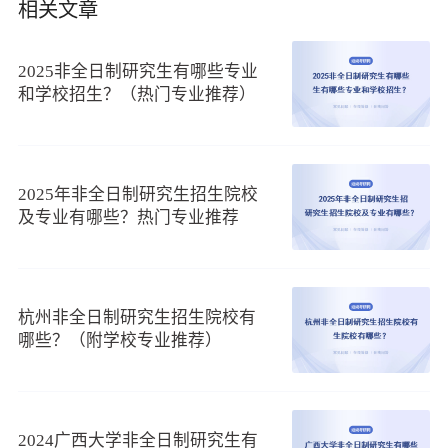
相关文章
必须具备过硬的专业实力，因此部分报考者选择攻读新疆农业
大学非全日制研究生，以此来助力自己升职加薪。那么该校非
全日制研究生热门招生专业有哪些呢？下面进行阐述。
2025非全日制研究生有哪些专业
和学校招生？（热门专业推荐）
根据调查了解到，新疆农业大学非全日制研究生热门招生
专业有三个，分别为MEM、MPA、MPAcc，下面为大家介绍各
个专业具体信息：
2025年非全日制研究生招生院校
及专业有哪些？热门专业推荐
专业一、MEM
新疆农业大学MEM注重向考生提供对核心管理领域的知
识，其目的是为了适应我国现代工程事业发展对工程管理人才
的迫切需求，提高我国工程管理人才质量。该项目学习年限为
杭州非全日制研究生招生院校有
3年，学费总计为2.7万，上课方式为周末班和集中班。
哪些？（附学校专业推荐）
专业二、MPA
该校MPA主要为政府部门和非政府公共机构培养掌握现代
公共管理理论，精通先进分析方法及技术的公共管理专业人
2024广西大学非全日制研究生有