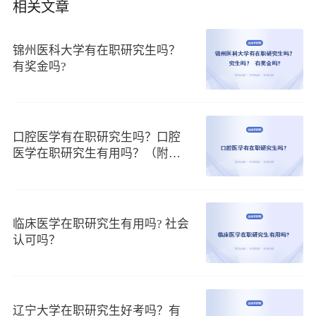
相关文章
宁夏医科大学秉承“开放办学、内涵发展、强化特色、注重
创新”的办学理念和“修德济人、笃学精术”的校训，凝心聚力，
锦州医科大学有在职研究生吗？
力争一流，目前已发展成为一所规模、结构、质量、效益相协
有奖金吗?
调，在全国同类院校中有一定影响力和知名度的高等医学院
校。
随着报考在职研究生的人员越来越多，宁夏医科大学在职
口腔医学有在职研究生吗？口腔
研究生更是受到了大家的关注。其中有部分人员在咨询宁夏医
医学在职研究生有用吗？（附学
科大学在职研究生有用吗？可以从以下几点了解：
费表格）
1.获得优质证书
宁夏医科大学在职研究生是以专业硕士的方式来进行招生
的，该类型属于先考试后入学的形式。被录取的学员在规定的
临床医学在职研究生有用吗? 社会
认可吗？
时间内修满学分，完成论文答辩，可以获得毕业证和硕士学位
证。证书是获国家和社会认可的，认可度和含金量都是比较高
的，在学员今后的发展中有很大的帮助，比如：升职加薪、评
职称等等。
辽宁大学在职研究生好考吗？有