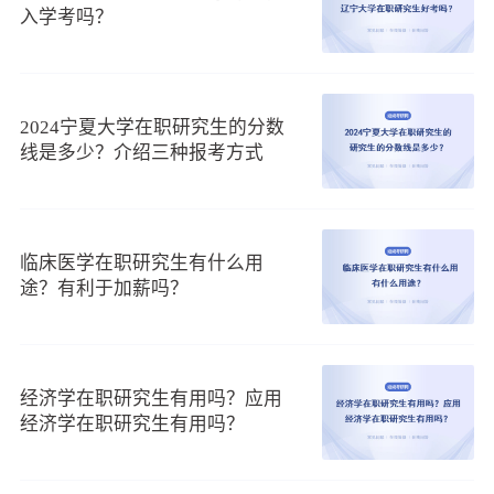
2.获得人脉
入学考吗？
报考宁夏医科大学在职研究生的学员，都是积极好学，有
上进心的人，在学习期间通过互相交流，来增进彼此之间的感
情，不但学习了更多的知识，还结交了不同的人，在日后的工
作中可以得到一定的帮助。
2024宁夏大学在职研究生的分数
线是多少？介绍三种报考方式
3.能力提升
报考宁夏医科大学在职研究生的学员，通过课程的学习，
可以很好的帮助学员提升专业能力，学员在顺利毕业后，专业
水平可以提升到一个更高的层次。而且在各大企业中，个人的
临床医学在职研究生有什么用
能力自然也是被认可的。
途？有利于加薪吗？
由此可见，宁夏医科大学在职研究生还是有用的，如果还
有什么问题或者想了解学校的更多招生信息，可以咨询在线老
师或查看宁夏医科大学在职研究生招生简章。
经济学在职研究生有用吗？应用
（3）宁夏医科大学在职研究生有学位证吗
经济学在职研究生有用吗？
宁夏医科大学是教育部、卫健委和宁夏共建的，在全国同
类院校中有一定影响力和知名度的高等医学院校。该校在职研