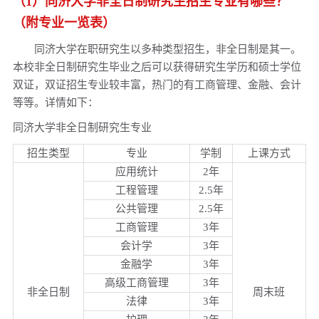
（1）同济大学非全日制研究生招生专业有哪些？
同济大学非全日制研究生招生专业目录一览表！
（附专业一览表）
报读同济大学非全日制研究生MF专业的流程有哪些？
同济大学在职研究生以多种类型招生，非全日制是其一。
同济大学2018年非全日制专业学位硕士研究生招生安排
本校非全日制研究生毕业之后可以获得研究生学历和硕士学位
双证，双证招生专业较丰富，热门的有工商管理、金融、会计
自考本科可以报考同济大学非全日制研究生MEM专业吗？
等等。详情如下：
深度分析！同济大学非全日制研究生临床医学硕士专业招生对
象！
同济大学非全日制研究生专业
招生类型
专业
学制
上课方式
应用统计
2年
工程管理
2.5年
公共管理
2.5年
工商管理
3年
会计学
3年
金融学
3年
高级工商管理
3年
非全日制
周末班
法律
3年