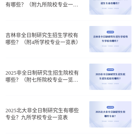
6万元
有哪些？（附九所院校专业一览
汉语国际教育
3年
表）
水利工程
9万元
工业设计工程
10万元
周末班
金融学
15.8万元
吉林非全日制研究生招生学校有
公共管理
16.8万元
2.5年
哪些？（附4所学校专业一览表）
会计学
20.8万元
3年
工程管理
26.8万元
2.5年
工商管理
33.8万元
3年
一、推荐专业
2025非全日制研究生招生院校有
哪些？（附七所院校专业一览
读同济大学在职研究生能考虑的专业较多，比较推荐的是
表）
工科类，比如软件工程、工业设计工程、机械工程等，都是学
校的优势学科专业。还有热门的管理类招生项目，比如工商管
理、公共管理等。
2025北大非全日制研究生有哪些
招生项目的应用性都比较强，人才需求量较大，毕业后容
专业？九所学校专业一览表
易就业且发展前景较好。想报读的人员可以结合兴趣爱好考
虑，包括未来的一个职业发展方向，选有兴趣学习、能实践到
所学知识与技能的专业。