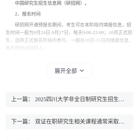
中国研究生招生信息网（研招网）。
2、报名时间
研招网开通预报名期间，考生可在本阶段内填报信息，招
生时间一般为9月24日-9月27日，每天9:00-22:00；10月正式招
生，选择正式报名阶段内参与，一般在10日-31日内填报信息，
每天的时间段同上。
3、报名办法
报考同济大学非全日制研究生招生专业，考生确认符合相
展开全部
关条件可以在招生期间内登录网站浏览报考须知，并填报信
息；学校通知现场确认时间、地点和具体要求，本人按规定时
间到场参加，通过确认后即报名成功。
上一篇：
2025四川大学非全日制研究生招生专业有哪些？（附学制及学费汇总）
以上是有关同济大学非全日制研究生专业的介绍，大部分
专业都采用非全日制招生方式，更多请见招生简章。报名时间
较固定，每年1次报名机会，时间详见研招网公布的公告。
下一篇：
双证在职研究生相关课程通常采取什么方式授课？可以选择网课吗？