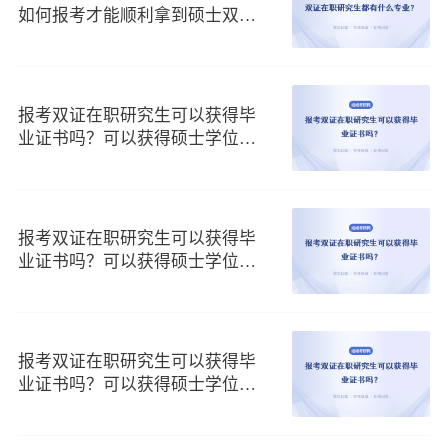
未来有规划的在职者，开始关注起了一些靠谱的进修充电方
如何报考才能顺利拿到硕士双证
式。而在职研显然就是一个了，那么国内
免联考
硕士研究生能
书呢？
获得硕士双证书吗？其所拿证书效力如何呢？
第一、国内免联考硕士研究生不能获得双证书
报考双证在职研究生可以获得毕
目前所有的在职研究生报考途径中，属于学历制教育能获得硕
业证书吗？可以获得硕士学位证
士学位学历双证的，只有双证在职研究生一月联考这一种方
书吗？
式。该方式是属于先考后学的报考途径，因此想要成功入学的
在职人士就必须和全日制研究生的报考这一样，要首先参加全
国性的统一联考考试，之后还有复试的考核然后才能顺利入
报考双证在职研究生可以获得毕
学，并且之后拿到硕士双证。而免联考硕士就读的都是国外高
业证书吗？可以获得硕士学位证
校，国外高校一般都只颁发学位证书没有学历的概念，因此自
书吗？
然无法获得所谓双证。
第二、国内免联考硕士研究生证书效力
报考双证在职研究生可以获得毕
通过免联考的方式报考进修的话，大家毕业之后只能获得国外
业证书吗？可以获得硕士学位证
院校颁发的硕士学位证书，不过该证书只要回到国内之后经教
书吗？
育留学服务中心认证后，与国内双证书具有相同法律效益。因
此认证之后的国外学位证书也是能被国家承认的，在社会和职