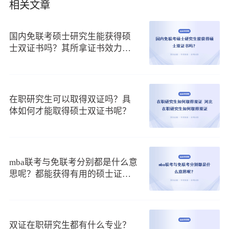
员，入学之后大家可以在国内完成所有的专业课程学习，但是
相关文章
后期学完课程需要奔赴国外的大学本部进行论文答辩，通过答
辩后颁发硕士学位证书。
国内免联考硕士研究生能获得硕
第二、国内免联考在职硕士靠谱程度
士双证书吗？其所拿证书效力如
何呢？
其实目前国内外合作办学开设的免联考在职硕士也是比较靠谱
的，大家只要能选择一所正规的有办学资质的院校就读，那么
不仅可以获得不需要国内联考就能轻松入学就读的机会，还能
在职研究生可以取得双证吗？具
在课程学习期间学到先进的课程，同时享受到国内外知名教授
体如何才能取得硕士双证书呢？
专家的亲自授课，开阔自己的国际视野，同时结交更多的高端
人脉。
（3）国内免联考硕士研究生能获得硕士双证书吗其
所拿证书效力如何呢
mba联考与免联考分别都是什么意
思呢？都能获得有用的硕士证书
由于目前社会中很多企业对于员工的要求都在逐渐提高，不管
吗？
大家想要找一份心仪的工作，还是想在现在的工作基础上有更
好的进步，都需要拿出更好的资本来，需要大家能有更强大的
综合实力去应对职场的要求。所以现在就有很多对自己的职场
双证在职研究生都有什么专业？