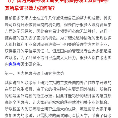
（1）国内免联考硕士研究生能获得硕士双证书吗？
国内火热的在职研究生与免联考在职硕士的差别有哪些
其所拿证书效力如何呢？
国内免联考硕士研究生的报考优势都有哪些呢最终的就读收获
如何
目前很多职场人士在工作几年或凭借自己的努力和成绩，其实
是可以有升职做管理岗的机会的，但是由于很多人没有管理学
免联考双证硕士毕业难吗它和国内的全日制研究生有何不同之
处呢
方面的学习经验，因此会容易让领导担心你无法胜任，这样一
拖再拖的就失去了宝贵的机会。为了避免这种情况的出现很多
人都打算利用业余时间去进修一下相关的管理学方面的专业，
获得更好的学位学历证书。但是国内的管理类专业大多都是通
过联考，为了尽量不给自己造成太大压力，很多人都在考虑国
内
免联考
硕士研究生。
第一、国内免联考硕士研究生优势
其实说到免联考硕士研究生指的主要是国内外合作办学开设的
在职研究生项目，由于它的招生院校主要是国外院校，所执行
的也是国外院校的招生标准，因此才能巧妙的避开国内难度颇
高的全国联考，让大家轻轻松松的获得就读相关专业的机会。
所以说国内免联考硕士研究生最大的优势，就是帮助大家不用
参加国内的考试，只需院校的面试即可直接入学，节省了备考