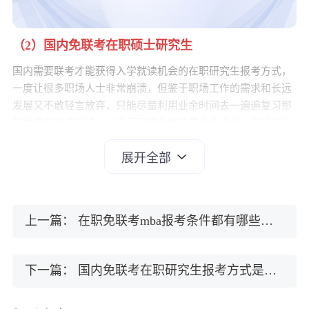
（2）国内免联考在职硕士研究生
国内需要联考才能获得入学就读机会的在职研究生报考方式，
一度让很多职场人士非常崩溃，但鉴于职场工作的需求和长远
发展又不敢轻言放弃，只能尽量利用业余时间去一遍遍复习那
些枯燥的考试知识，让自己尽量多刷些题多考点分，但其实没
有人会真的喜欢这样的疲累且压力巨大的生活。所以无奈之下
展开全部
都转而去了解国内
免联考
在职硕士研究生了，那么这种方式是
否靠谱呢？
第一、国内免联考在职硕士研究生详解
上一篇：
在职免联考mba报考条件都有哪些？满足之后就能免试入学就读了吗？
国内免联考在职硕士研究生其实指的是国外高校在国内所设立
的进修项目，因此才可以依照国外院校招募人才的一个标准，
实现不需要参加国内联考就能读研的目的。这种免联考硕士研
下一篇：
国内免联考在职研究生报考方式是什么？具体说明
究生不需要参加全国联考，由有资质的国外高校授权机构在国
内办学，以资质审核和面试的方式录取符合招生要求的在职学