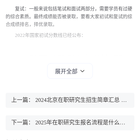
复试：一般来说包括笔试和面试两部分，需要学员有过硬
的综合素质。最终成绩能否被录取，要看大家初试和复试的综
合成绩排名，择优录取。
2022年国家初试分数线已经公布：
以上就是在职研究生几种报考方式的考试难度，同等学力
申硕考试难度小，相对来说，更容易!而中外合作办学和国际独
展开全部
立办学硕士也是一个不错的选择。当然，同学们可以结合自身
情况选择适合自己的报考方式!如有任何疑问，欢迎在线咨询。
上一篇：
2024北京在职研究生招生简章汇总 附各热门院校推荐表
热门标签： 在职研究生考试
下一篇：
2025年在职研究生报名流程是什么？详细介绍