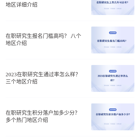
一、同等学力在职研究生考试分数线不高
地区详细介绍
在职研究生的这种报考方法，能免试入学，条件一般为大
专及以上学历，经过2年左右的课程学习，后期有本科学士学
位满3年的条件，可以报名申硕考试，科目有外国语和学科综
合，满分都为100分，每门分数线都是固定的，为60分，不限
在职研究生报名门槛高吗？ 八个
地区介绍
制通过人数，还有4次补考机会，所以通过率比较高。
二、非全日制在职研究生考试分数线高
在职研究生的这种报考方法，是先考试和学习，考试标准
和全日制研究生一样，有全国联考和院校复试，考试分数线不
2023在职研究生通过率怎么样？
是固定的，每年都会改变。分数线根据考生的分数和参加考试
三个地区介绍
的人数确定。参加考试的人越多，竞争就越激烈，考试的难度
就越高。
三、中外合作办学硕士考试分数线
在职研究生积分落户加多少分？
在职研究生的这种报考方法，可以免统考，只需要参加院
多个热门地区介绍
校的入学考试即可，所以考试分数线不固定，但不会太高，很
容易就能通过。