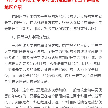
（1）2023在职研究生考试分数线高吗?五个院校及
2022年在职研究生考试分数线高吗？
地区介绍
2020年在职研究生考试分数线高吗
在职场中如果想要一些多的发展机会的话，最好的方式就
海南在职研究生考试分数线高吗？
是学习提升了。在诸多教育方式中，很多人选择了在职研究生
海南在职研究生考试的分数线高吗？
来提升自我能力，那么，报考在职研究生考试分数线高吗?
天津在职研究生的考试分数线高吗？
1、同等学力申硕分数线
安徽大学在职研究生考试分数线高吗？
一种免试入学的在职读研方式，想要报名的人员，首先在
中山大学在职研究生考试分数线高吗？
入学的时候是没有考试的。同等学力申硕的分数线其实就是申
硕考试了。想要获得学位证就必须参加同等学力申硕考试，该
考试是只需要考2个科目的，即外语和学科综合。因为考试科
目少和先学后考的缘故，通过率是比较高的，因为不仅是科目
少，而且满分是100分，60分就及格，这对于先学习了课程的
考生来说还是比较好通过的。
另外，这个考试还是能多次参加的，一般院校会为学员保
留四年学分的，只要自己在这个期限内通过两个科目考试就可
以了，如果是有一科已经通过，这一个科目的成绩也是能够保