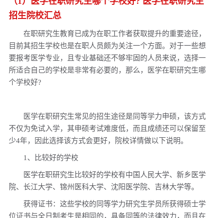
（1）医学在职研究生哪个学校好? 医学在职研究生
法医学在职研究生招生院校汇总！哪个学校好？
招生院校汇总
中医学在职研究生招生院校汇总！哪个学校好？
在职研究生教育已成为在职工作者获取提升的重要途径，
影像医学与核医学在职研究生招生院校汇总！哪个学校好？
目前其招生学校也是在职人员颇为关注一个方面。对于一些想
要报考医学专业，且专业基础还不够牢固的人员来说，选择一
急诊医学在职研究生招生院校汇总！哪个学校好？
所适合自己的学校是非常有必要的，那么，
医学在职研究生
哪
运动医学在职研究生招生院校汇总！哪个学校好？
个学校好?
口腔医学在职研究生招生院校汇总！哪个学校好？
医学在职研究生常见的招生途径是同等学力申硕，该方式
不仅为免试入学，其申硕考试难度低，而且成绩还可以保留至
少4年，因此选择该方式会更好，院校详情做以下说明。
1、比较好的学校
医学在职研究生比较好的学校有中国人民大学、新乡医学
院、长江大学、锦州医科大学、沈阳医学院、吉林大学等。
获得证书：这些学校的同等学力研究生学员所获得硕士学
位证书与全日制考生是相同的，具备同等的法律效力，而且在