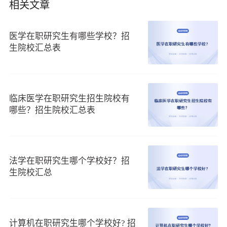
相关文章
（2）医学专业在职研究生哪个学校好考?
摘要
：
医学在职研究生有哪些学校？招
生院校汇总表
医学在职研究生能够选择的报考方式主要是同等学力申硕，能
够选择的招生院校比较多，有中国人民大学、新乡医学院、长
江大学、锦州医科大学、沈阳医学院、吉林大学等，这些院校
临床医学在职研究生招生院校有
都是比较好考的，学员可以根据自身情况，挑选适合自己的院
哪些？招生院校汇总表
校进修。
（3）2023年基础医学在职研究生哪个学校好?
基础医学在职研究生
一直都是同学们想要报考的热门专
法学在职研究生哪个学校好？招
业，那么，基础医学在职研究生哪个学校好呢?
生院校汇总
现在，正在招生的锦州医科大学基础医学在职研究生是比
较好的，优势多，值得报考。我们来看看锦州医科大学基础医
学在职研究生究竟有何优势?
计算机在职研究生哪个学校好? 招
1、课程资源丰富。