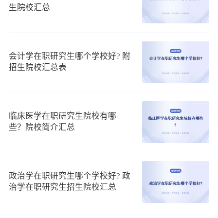
生院校汇总
入学后培养方式与在校研究生要求基本相同，按各相应学
科的培养方案统一安排课程，全方位提升医务人员的业务水平
和实践能力。
2、考试通过率高。
会计学在职研究生哪个学校好? 附
招生院校汇总表
针对国家组织的同等学力申硕考试，有5年5次考试机会，
针对考试重点难点安排系统考前辅导，结合当年考纲紧扣考
点，帮助更多学生通过考试。校内结业无题库考试和闭卷考
试。
临床医学在职研究生院校有哪
3、学习时间灵活。
些？院校简介汇总
面授和网络两种教学方式，可根据时间灵活选择。重点
是，通过网络班所得证书和面授班所得证书，含金量等同，是
值得报考的。
政治学在职研究生哪个学校好? 政
目前，锦州医科大学基础医学在职研究生正处于招生中，
治学在职研究生招生院校汇总
同学们可以点击
锦州医科大学基础医学在职研究生招生简章
查
看招生详细信息或者预约报名!